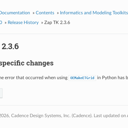
 Documentation
»
Contents
»
Informatics and Modeling Toolkits
0
»
Release History
»
Zap TK 2.3.6
2.3.6
specific changes
me error that occurred when using
in Python has b
OEMakeETGrid
2026, Cadence Design Systems, Inc. (Cadence).
Last updated on 