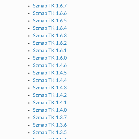
Szmap TK 1.6.7
Szmap TK 1.6.6
Szmap TK 1.6.5
Szmap TK 1.6.4
Szmap TK 1.6.3
Szmap TK 1.6.2
Szmap TK 1.6.1
Szmap TK 1.6.0
Szmap TK 1.4.6
Szmap TK 1.4.5
Szmap TK 1.4.4
Szmap TK 1.4.3
Szmap TK 1.4.2
Szmap TK 1.4.1
Szmap TK 1.4.0
Szmap TK 1.3.7
Szmap TK 1.3.6
Szmap TK 1.3.5