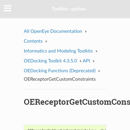
Toolkits--python
All OpenEye Documentation
»
Contents
»
Informatics and Modeling Toolkits
»
OEDocking Toolkit 4.3.5.0
»
API
»
OEDocking Functions (Deprecated)
»
OEReceptorGetCustomConstraints
OEReceptorGetCustomConst